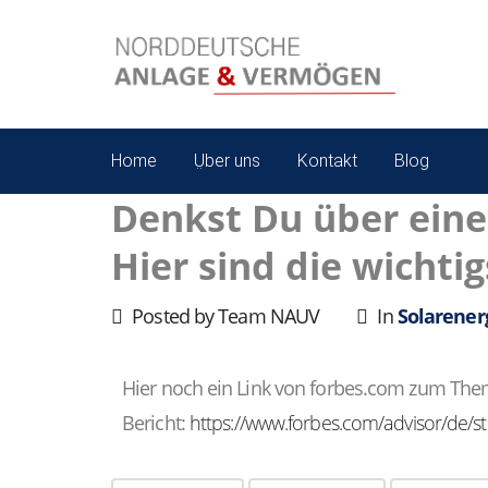
Home
Über uns
Kontakt
Blog
Denkst Du über eine
Hier sind die wichti
Posted by Team NAUV
In
Solarener
Hier noch ein Link von forbes.com zum Them
Bericht:
https://www.forbes.com/advisor/de/str