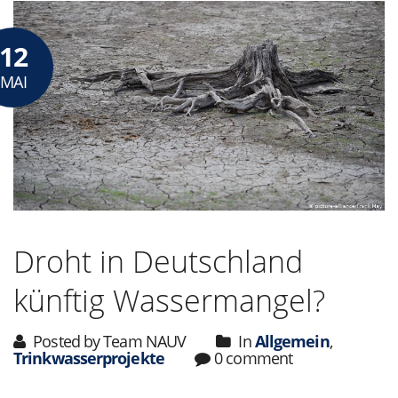
12
MAI
Droht in Deutschland
künftig Wassermangel?
Posted by Team NAUV
In
Allgemein
,
Trinkwasserprojekte
0 comment