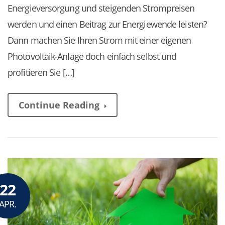
Energie­versorgung und steigenden Strom­preisen
werden und einen Beitrag zur Energie­wende leisten?
Dann machen Sie Ihren Strom mit einer eigenen
Photo­voltaik-Anlage doch einfach selbst und
profitieren Sie […]
Continue Reading
22
APR.