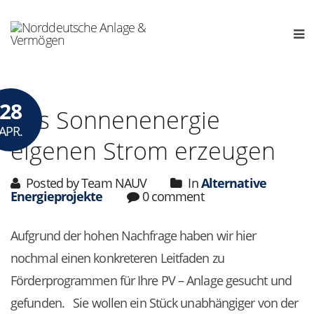
28
Aus Sonnenenergie
APR.
eigenen Strom erzeugen
Posted by Team NAUV
In
Alternative
Energieprojekte
0 comment
Aufgrund der hohen Nachfrage haben wir hier
nochmal einen konkreteren Leitfaden zu
Förderprogrammen für Ihre PV – Anlage gesucht und
gefunden. Sie wollen ein Stück unabhängiger von der