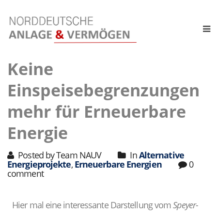
Keine
Einspeisebegrenzungen
mehr für Erneuerbare
Energie
Posted by Team NAUV
In
Alternative
Energieprojekte
,
Erneuerbare Energien
0
comment
Hier mal eine interessante Darstellung vom
Speyer-